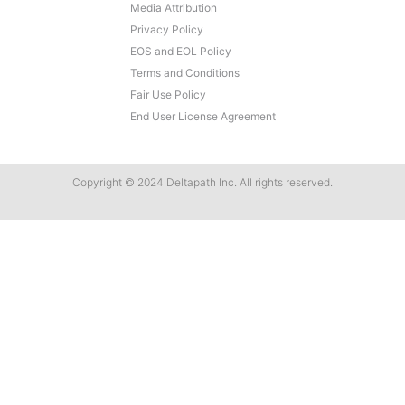
Media Attribution
Privacy Policy
Deployment
Subscription Entitlement Verification
EOS and EOL Policy
Cloud Solutions
Terms and Conditions
Fair Use Policy
Consumer Offering
End User License Agreement
Copyright © 2024 Deltapath Inc. All rights reserved.