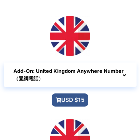
Add-On: United Kingdom Anywhere Number
（固網電話）
USD $15