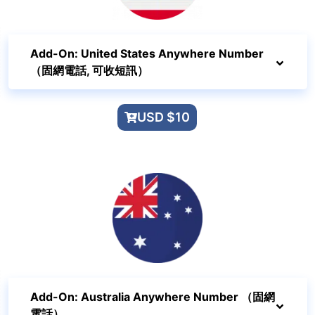
Add-On: United States Anywhere Number
（固網電話, 可收短訊）
USD $10
Add-On: Australia Anywhere Number （固網
電話）