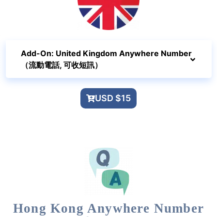
Add-On: United Kingdom Anywhere Number
（流動電話, 可收短訊）
USD $15
Hong Kong Anywhere Number