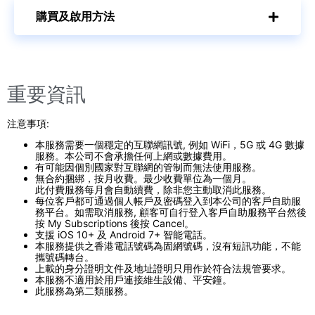
購買及啟用方法
重要資訊
注意事項:
本服務需要一個穩定的互聯網訊號, 例如 WiFi，5G 或 4G 數據
服務。本公司不會承擔任何上網或數據費用。
有可能因個別國家對互聯網的管制而無法使用服務。
無合約捆綁，按月收費。最少收費單位為一個月。
此付費服務每月會自動續費，除非您主動取消此服務。
每位客戶都可通過個人帳戶及密碼登入到本公司的客戶自助服
務平台。如需取消服務, 顧客可自行登入客戶自助服務平台然後
按 My Subscriptions 後按 Cancel。
支援 iOS 10+ 及 Android 7+ 智能電話。
本服務提供之香港電話號碼為固網號碼，沒有短訊功能，不能
攜號碼轉台。
上載的身分證明文件及地址證明只用作於符合法規管要求。
本服務不適用於用戶連接維生設備、平安鐘。
此服務為第二類服務。