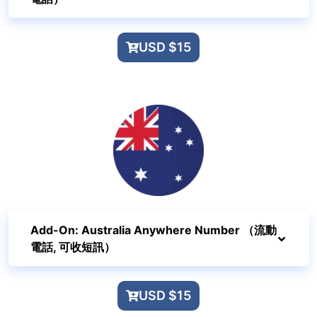
USD $15
Add-On: Australia Anywhere Number （流動
電話, 可收短訊）
USD $15